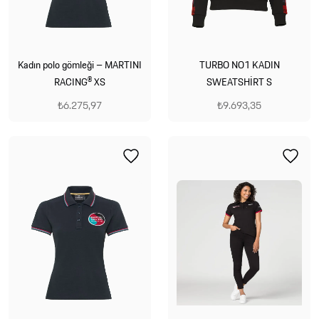
Kadın polo gömleği – MARTINI
TURBO NO1 KADIN
RACING® XS
SWEATSHİRT S
₺6.275,97
₺9.693,35