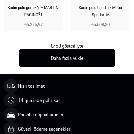
Kadın polo gömleği – MARTINI
Kadın polo tişörtü - Motor
RACING® L
Sporları M
₺6.275,97
₺5.508,30
8/68 gösteriliyor
Daha fazla yükle
Hızlı teslimat
14 gün iade politikası
Porsche orijinal ürünleri
Güvenli ödeme seçenekleri