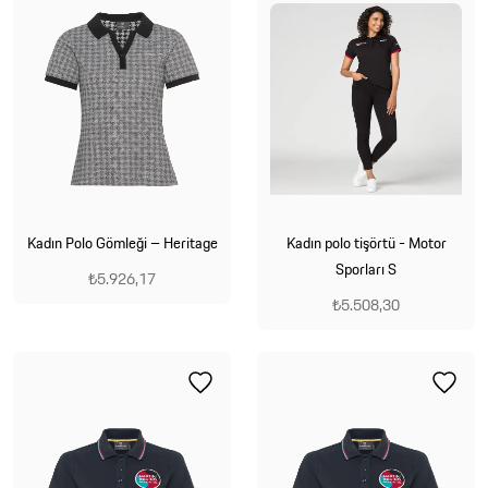
Kadın Polo Gömleği – Heritage
Kadın polo tişörtü - Motor
Sporları S
₺5.926,17
₺5.508,30