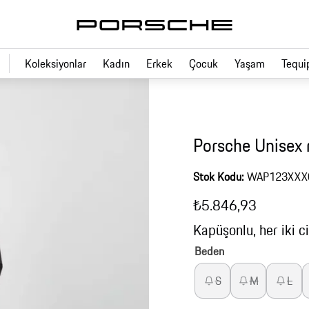
Koleksiyonlar
Kadın
Erkek
Çocuk
Yaşam
Tequi
Porsche Unisex r
Stok Kodu:
WAP123XXX
₺5.846,93
Kapüşonlu, her iki c
Beden
S
M
L