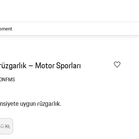
pment
üzgarlık – Motor Sporları
0NFMS
insiyete uygun rüzgarlık.
XL