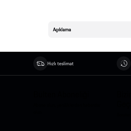
Açıklama
Hızlı teslimat
Bülten Aboneliği
Bizi
Geç
Abone olun, yeniliklerden haberdar
olun
Soruları