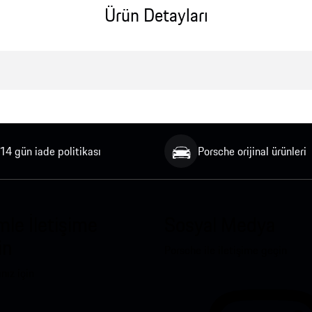
Ürün Detayları
14 gün iade politikası
Porsche orijinal ürünleri
mle İletişime
Sosyal Medya
in
Porsche ile iletişime geçin
nız için