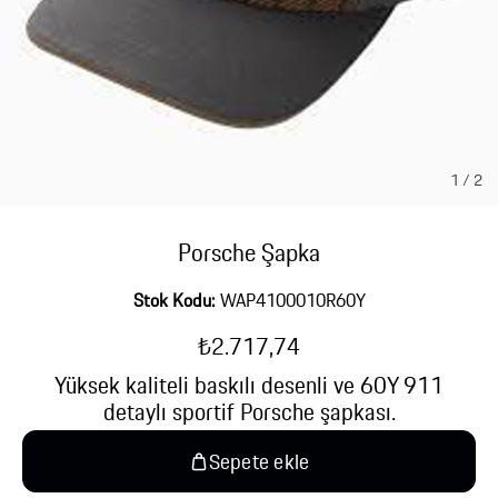
1
/
2
Porsche Şapka
Stok Kodu:
WAP4100010R60Y
₺2.717,74
Yüksek kaliteli baskılı desenli ve 60Y 911
detaylı sportif Porsche şapkası.
Sepete ekle