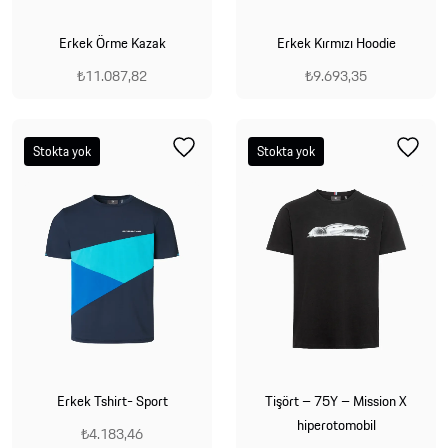
Erkek Örme Kazak
Erkek Kırmızı Hoodie
₺11.087,82
₺9.693,35
Stokta yok
Stokta yok
Erkek Tshirt- Sport
Tişört – 75Y – Mission X
hiperotomobil
₺4.183,46