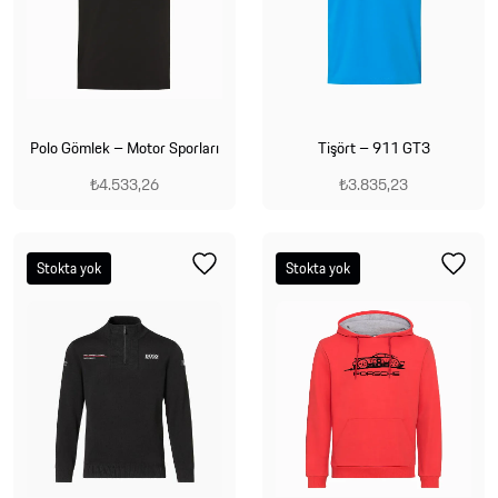
Polo Gömlek – Motor Sporları
Tişört – 911 GT3
₺4.533,26
₺3.835,23
Stokta yok
Stokta yok