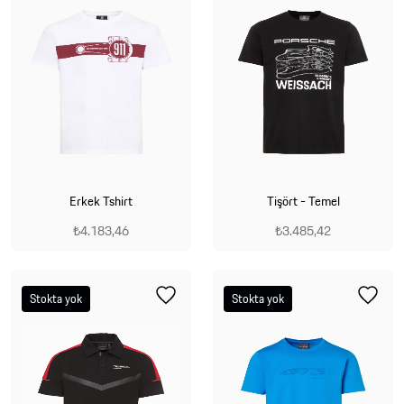
Erkek Tshirt
Tişört - Temel
₺4.183,46
₺3.485,42
Stokta yok
Stokta yok