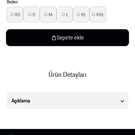
Beden
XS
S
M
L
XL
XXL
Sepete ekle
Ürün Detayları
Açıklama